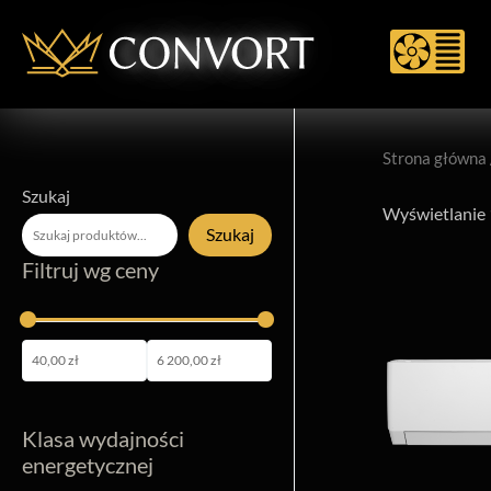
Pomiń
do
treści
Strona główna
Szukaj
Wyświetlanie
Szukaj
Filtruj wg ceny
Klasa wydajności
energetycznej