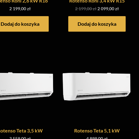
enso Roni 2,6 kW R16
Rotenso Roni 3,4 kW R15
2 199,00
zł
2 199,00
zł
2 099,00
zł
Dodaj do koszyka
Dodaj do koszyka
otenso Teta 3,5 kW
Rotenso Teta 5,1 kW
3 559,00
zł
4 899,00
zł