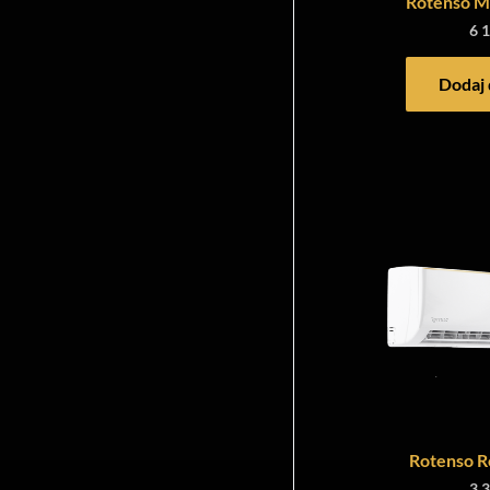
Rotenso Mi
6 
Dodaj 
Rotenso R
3 