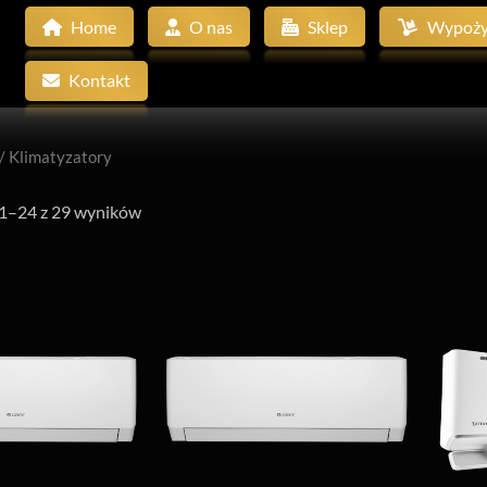
Home
O nas
Sklep
Wypoży
Kontakt
/ Klimatyzatory
 1–24 z 29 wyników