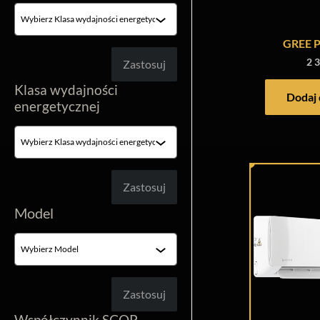
GREE P
2 
Filtruj
Zastosuj
Klasa wydajności
Dodaj 
energetycznej
Filtruj
Zastosuj
Model
Filtruj
Zastosuj
Współczynnik SCOP