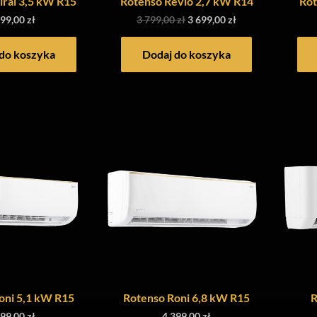
rai 3,5 kW R15
Rotenso Revio 2,7 kW R14
Rot
199,00
zł
3 799,00
zł
3 699,00
zł
do koszyka
Dodaj do koszyka
oni 5,1 kW R15
Rotenso Roni 6,8 kW R15
R
399,00
zł
4 399,00
zł