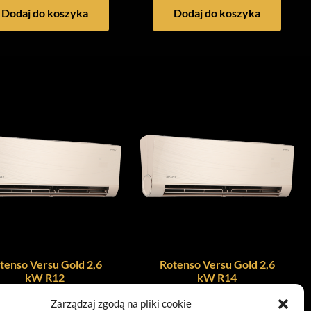
Dodaj do koszyka
Dodaj do koszyka
tenso Versu Gold 2,6
Rotenso Versu Gold 2,6
kW R12
kW R14
2 999,00
zł
4 049,00
zł
Zarządzaj zgodą na pliki cookie