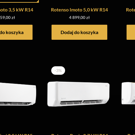
oto 3,5 kW R14
Rotenso Imoto 5,0 kW R14
Rot
559,00
zł
4 899,00
zł
do koszyka
Dodaj do koszyka
-3%