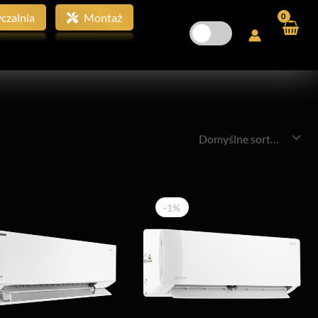
czalnia
Montaż
-1%