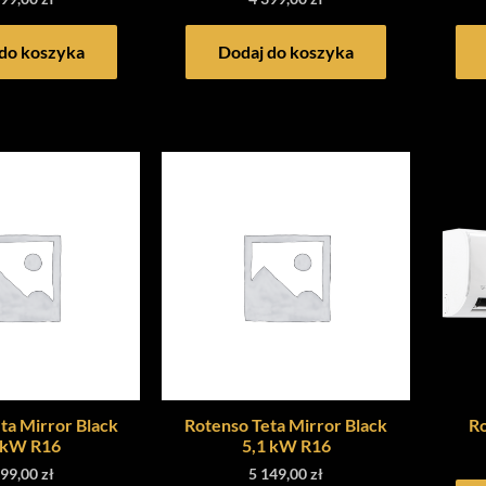
do koszyka
Dodaj do koszyka
ta Mirror Black
Rotenso Teta Mirror Black
Ro
 kW R16
5,1 kW R16
399,00
zł
5 149,00
zł