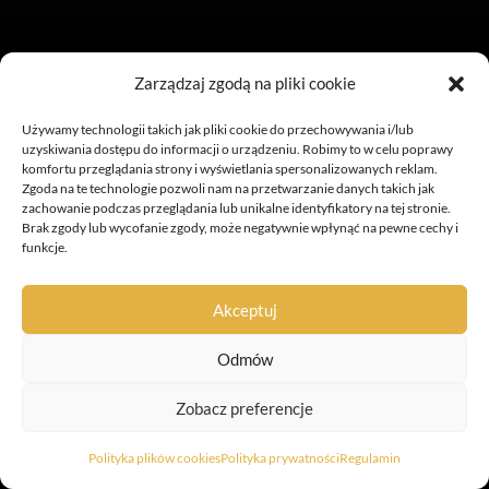
Zarządzaj zgodą na pliki cookie
Używamy technologii takich jak pliki cookie do przechowywania i/lub
uzyskiwania dostępu do informacji o urządzeniu. Robimy to w celu poprawy
komfortu przeglądania strony i wyświetlania spersonalizowanych reklam.
Zgoda na te technologie pozwoli nam na przetwarzanie danych takich jak
zachowanie podczas przeglądania lub unikalne identyfikatory na tej stronie.
Brak zgody lub wycofanie zgody, może negatywnie wpłynąć na pewne cechy i
funkcje.
Akceptuj
Regulamin
Polityka prywatności
Odmów
Polityka plików cookies (EU)
Pliki do pobrania
Zobacz preferencje
Copyright © 2026 Convort | Wykonanie:
AbcWeb.pl
Polityka plików cookies
Polityka prywatności
Regulamin