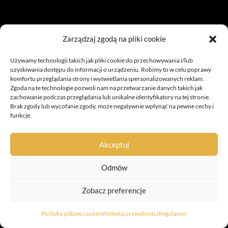
Zarządzaj zgodą na pliki cookie
Używamy technologii takich jak pliki cookie do przechowywania i/lub
uzyskiwania dostępu do informacji o urządzeniu. Robimy to w celu poprawy
komfortu przeglądania strony i wyświetlania spersonalizowanych reklam.
Zgoda na te technologie pozwoli nam na przetwarzanie danych takich jak
zachowanie podczas przeglądania lub unikalne identyfikatory na tej stronie.
Brak zgody lub wycofanie zgody, może negatywnie wpłynąć na pewne cechy i
funkcje.
Akceptuj
Regulamin
Polityka prywatności
Odmów
Polityka plików cookies (EU)
Pliki do pobrania
Zobacz preferencje
Copyright © 2026 Convort | Wykonanie:
AbcWeb.pl
Polityka plików cookies
Polityka prywatności
Regulamin