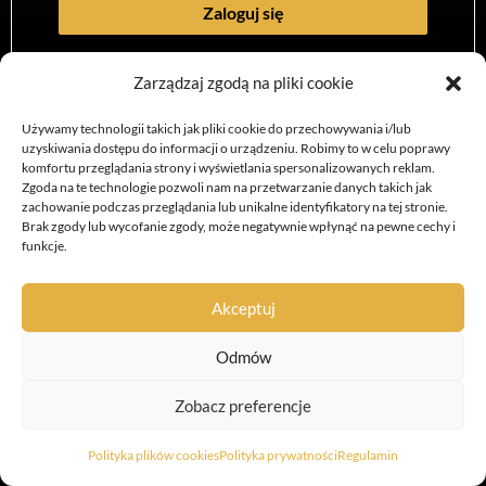
Zaloguj się
Nie pamiętasz hasła?
Zarządzaj zgodą na pliki cookie
Nie jesteś członkiem?
Zarejestruj się
Używamy technologii takich jak pliki cookie do przechowywania i/lub
uzyskiwania dostępu do informacji o urządzeniu. Robimy to w celu poprawy
komfortu przeglądania strony i wyświetlania spersonalizowanych reklam.
Zgoda na te technologie pozwoli nam na przetwarzanie danych takich jak
zachowanie podczas przeglądania lub unikalne identyfikatory na tej stronie.
Brak zgody lub wycofanie zgody, może negatywnie wpłynąć na pewne cechy i
funkcje.
Akceptuj
Regulamin
Polityka prywatności
Odmów
Polityka plików cookies (EU)
Pliki do pobrania
Zobacz preferencje
Copyright © 2026 Convort | Wykonanie:
AbcWeb.pl
Polityka plików cookies
Polityka prywatności
Regulamin